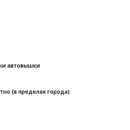
ьки автовышки
более точное и удобное, а работа более быстрая и кач
тно (в пределах города)
и деньги, можно более точно и оптимально подобрать с