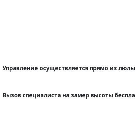
Управление осуществляется прямо из люл
Благодаря этому, управление механизмами автовышки 
Вызов специалиста на замер высоты беспла
Заказав бесплатный замер, вы экономите свое время 